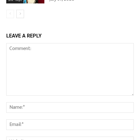
LEAVE A REPLY
Comment:
Na
Ema
We