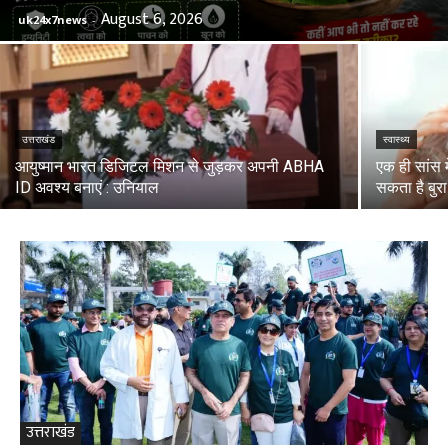
August 6, 2026
uk24x7news
-
उत्तराखंड
स्वास्थ्य
आयुष्मान भारत डिजिटल मिशन से जुड़कर अपनी ABHA
एक ही सांस 
ID अवश्य बनाएं : उनियाल
सकता है बुर
उत्तराखंड