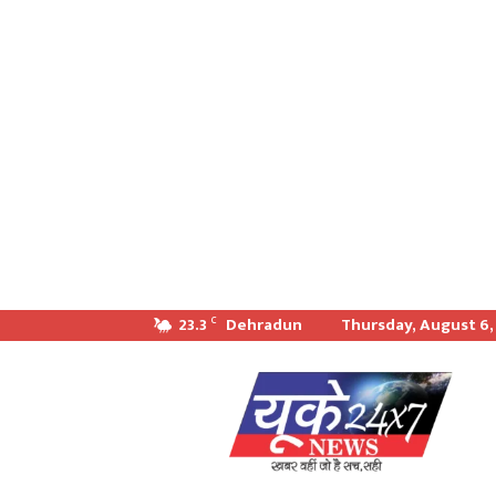
23.3
Dehradun
Thursday, August 6,
C
खबर
वही
जो
सच
सही