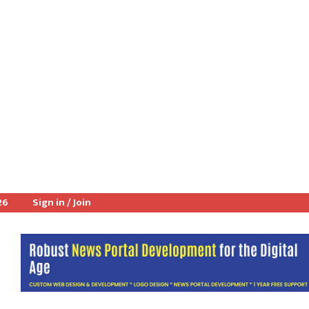
26
Sign in / Join