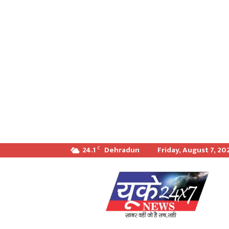
24.1
Dehradun
Friday, August 7, 20
C
खबर
वही
जो
सच
सही