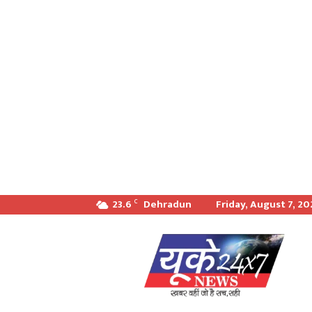
23.6
Dehradun
Friday, August 7, 2
C
खबर
वही
जो
सच
सही