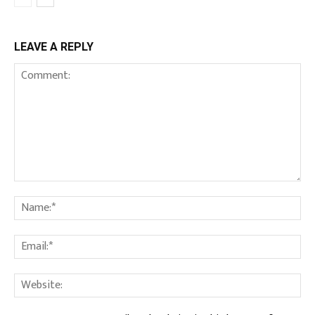
LEAVE A REPLY
Comment:
Na
Ema
We