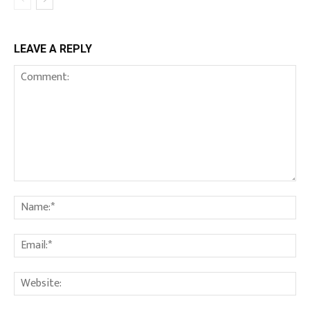
LEAVE A REPLY
Comment:
Na
Ema
We