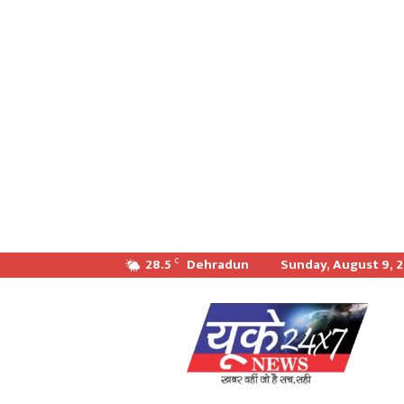
28.5
Dehradun
Sunday, August 9, 
C
खबर
वही
जो
सच
सही