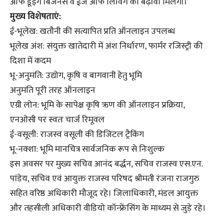
ऑफ डूइंग बिजनेस व ईज ऑफ लिविंग को बढ़ावा मिलेगा।
मुख्य विशेषताएं:
ई-भूलेख: खतौनी की सत्यापित प्रति ऑनलाइन उपलब्ध
भूलेख अंश: संयुक्त खातेदारी में अंश निर्धारण, फार्मर रजिस्ट्री की
दिशा में कदम
भू-अनुमति: उद्योग, कृषि व बागवानी हेतु भूमि
अनुमति पूरी तरह ऑनलाइन
एग्री लोन: भूमि के सापेक्ष कृषि ऋण की ऑनलाइन प्रक्रिया,
एनओसी पर स्वतः चार्ज रिमूवल
ई-वसूली: राजस्व वसूली की डिजिटल ट्रैकिंग
भू-नक्शा: भूमि मानचित्र सार्वजनिक रूप से निःशुल्क
इस अवसर पर मुख्य सचिव आनंद बर्द्धन, सचिव राजस्व एस.एन.
पांडेय, सचिव एवं आयुक्त राजस्व परिषद श्रीमती रंजना राजगुरु
सहित वरिष्ठ अधिकारी मौजूद रहे। जिलाधिकारी, मंडल आयुक्त
और तहसीली अधिकारी वीडियो कॉन्फ्रेंसिंग के माध्यम से जुड़े रहे।