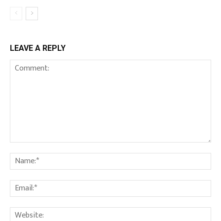
LEAVE A REPLY
Comment:
Na
Ema
We