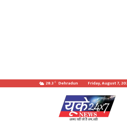
28.3
Dehradun
Friday, August 7, 2
C
खबर
वही
जो
सच
सही