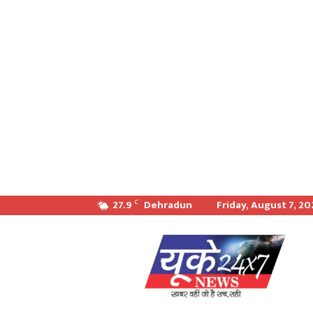
27.9
Dehradun
Friday, August 7, 2
C
खबर
वही
जो
सच
सही