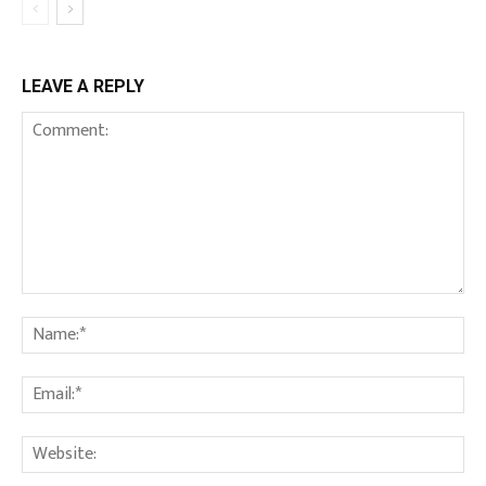
LEAVE A REPLY
Comment:
Na
Ema
We