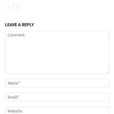
LEAVE A REPLY
Comment:
Na
Ema
We