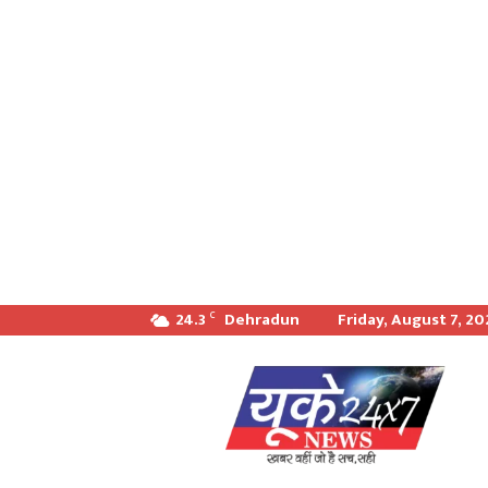
24.3
Dehradun
Friday, August 7, 2
C
खबर
वही
जो
सच
सही