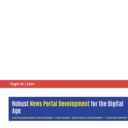
6
Sign in / Join