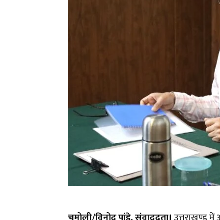
चमोली/विनोद पांडे, संवाददता।
उत्तराखण्ड में