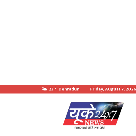
23
Dehradun
Friday, August 7, 202
C
खबर
वही
जो
सच
सही