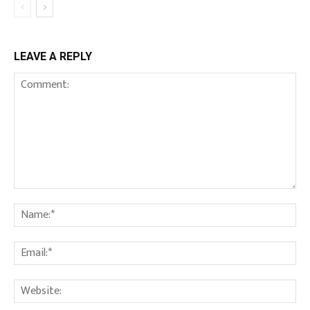
LEAVE A REPLY
Comment:
Na
Ema
We