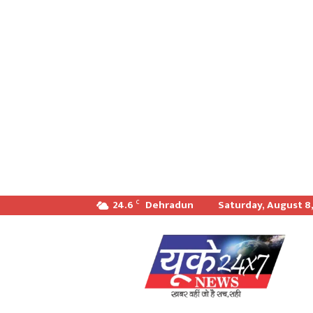
24.6
Dehradun
Saturday, August 8
C
खबर
वही
जो
सच
सही