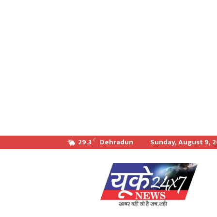
29.3
Dehradun
Sunday, August 9, 
C
खबर
वही
जो
सच
सही