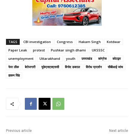
TAGS
CBI investigation
Congress
Hakam Singh
Kotdwar
Paper Leak
protest
Pushkar singh dhami
UKSSSC
unemployment
Uttarakhand
youth
उत्तराखंड
कांग्रेस
कोटद्वार
पेपर लीक
बेरोजगारी
यूकेएसएसएससी
विनोद डबराल
विरोध प्रदर्शन
सीबीआई जांच
हाकम सिंह
Previous article
Next article