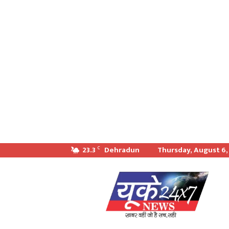
23.3
Dehradun
Thursday, August 6,
C
खबर
वही
जो
सच
सही