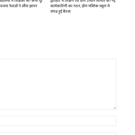
्यालयों में शिक्षकों की कमी दूर
द्वाराहाट में शिक्षण एवं ग्राम उत्थान समिति की नई
ाजपा नेताओं ने सौंपा ज्ञापन
कार्यकारिणी का गठन, द्रोण पब्लिक स्कूल में
संपन्न हुई बैठक
Name:*