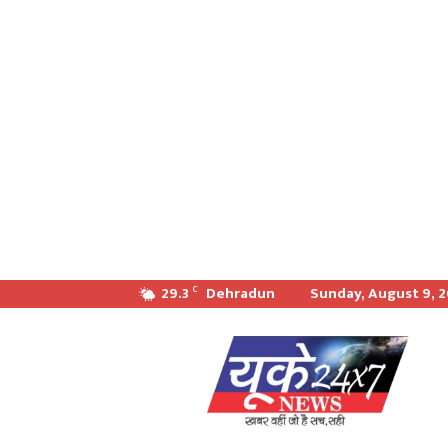
29.3
Dehradun
Sunday, August 9, 
C
खबर
वही
जो
सच
सही