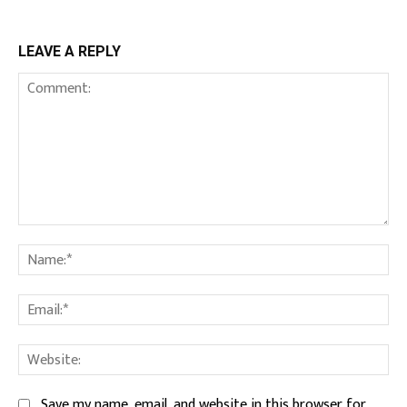
LEAVE A REPLY
Comment:
Na
Ema
We
Save my name, email, and website in this browser for