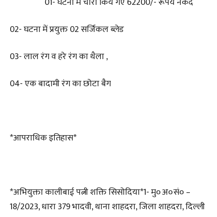
01- घटना में चोरी किये गए 62200/- रूपये नकद
02- घटना में प्रयुक्त 02 सर्जिकल ब्लेड
03- लाल रंग व हरे रंग का थैला ,
04- एक बादामी रंग का छोटा बैग
*आपराधिक इतिहास*
*अभियुक्ता कालीबाई पत्नी शक्ति सिसोदिया*1- मु०अ०सं० –
18/2023, धारा 379 भादवी, थाना शाहदरा, जिला शाहदरा, दिल्ली