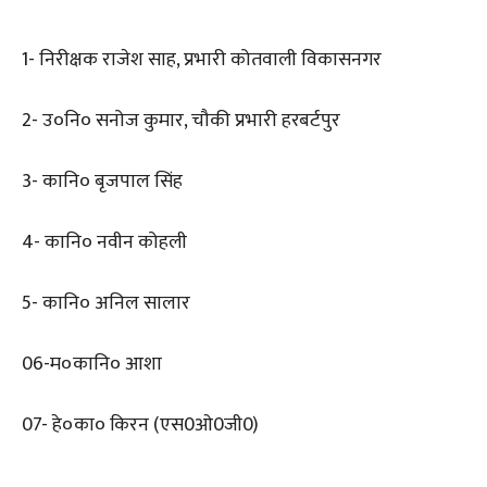
1- निरीक्षक राजेश साह, प्रभारी कोतवाली विकासनगर
2- उ०नि० सनोज कुमार, चौकी प्रभारी हरबर्टपुर
3- कानि० बृजपाल सिंह
4- कानि० नवीन कोहली
5- कानि० अनिल सालार
06-म०कानि० आशा
07- हे०का० किरन (एस0ओ0जी0)