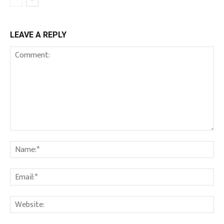
LEAVE A REPLY
Comment:
Na
Ema
We