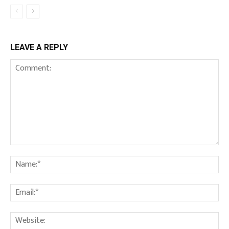
LEAVE A REPLY
Comment:
Na
Ema
We