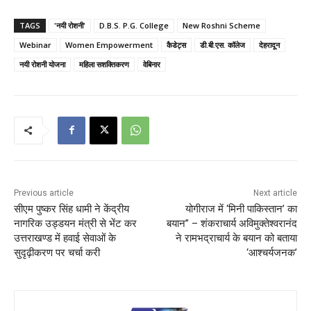
TAGS
'नयी रोशनी'
D.B.S. P.G. College
New Roshni Scheme
Webinar
Women Empowerment
कैडेट्स
​डी.बी.एस. कॉलेज
देहरादून
नयी रोशनी योजना
महिला सशक्तिकरण
वेबिनार
Previous article
Next article
सीएम पुष्कर सिंह धामी ने केंद्रीय
योगीराज में ‘मिनी पाकिस्तान’ का
नागरिक उड्डयन मंत्री से भेंट कर
बयान” – शंकराचार्य अविमुक्तेश्वरानंद
उत्तराखण्ड में हवाई सेवाओं के
ने रामभद्राचार्य के बयान को बताया
सुदृढ़ीकरण पर चर्चा करी
‘आश्चर्यजनक’